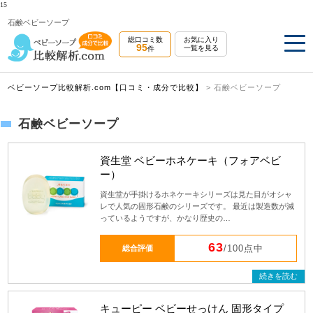
15
石鹸ベビーソープ
総口コミ数
お気に入り
95
一覧を見る
件
ベビーソープ比較解析.com【口コミ・成分で比較】
>
石鹸ベビーソープ
石鹸ベビーソープ
資生堂 ベビーホネケーキ（フォアベビ
ー）
資生堂が手掛けるホネケーキシリーズは見た目がオシャ
レで人気の固形石鹸のシリーズです。 最近は製造数が減
っているようですが、かなり歴史の…
63
総合評価
/100点中
続きを読む
キューピー ベビーせっけん 固形タイプ