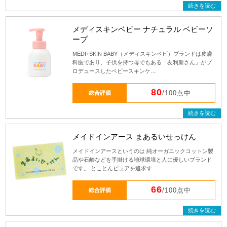
続きを読む
メディスキンベビー ナチュラル ベビーソ
ープ
MEDI+SKIN BABY（メディスキンベビ）ブランドは皮膚
科医であり、子供を持つ母でもある「友利新さん」がプ
ロデュースしたベビースキンケ…
80
総合評価
/100点中
続きを読む
メイドインアース まあるいせっけん
メイドインアースというのは 純オーガニックコットン製
品や石鹸などを手掛ける地球環境と人に優しいブランド
です。 とことんピュアを追求す…
66
総合評価
/100点中
続きを読む