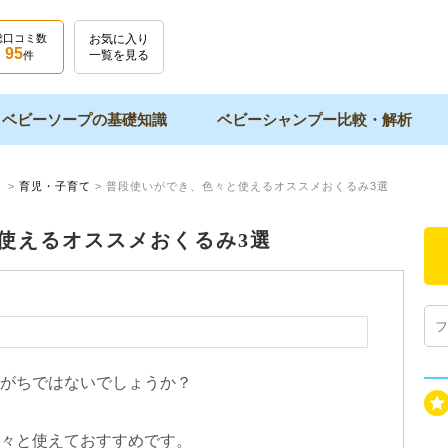
総口コミ数
お気に入り
95
一覧を見る
件
ベビーソープの基礎知識
ベビーシャンプー比較・解析
】
>
育児・子育て
>
普段使いができ、色々と使えるオススメおくるみ3選
使えるオススメおくるみ3選
がちではないでしょうか？
々と使えておすすめです。