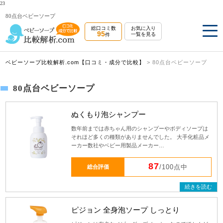
23
80点台ベビーソープ
総口コミ数
お気に入り
95
一覧を見る
件
ベビーソープ比較解析.com【口コミ・成分で比較】
>
80点台ベビーソープ
80点台ベビーソープ
ぬくもり泡シャンプー
数年前までは赤ちゃん用のシャンプーやボディソープは
それほど多くの種類がありませんでした。 大手化粧品メ
ーカー数社やベビー用製品メーカー…
87
総合評価
/100点中
続きを読む
ピジョン 全身泡ソープ しっとり