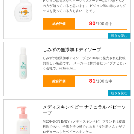
ピジョンは有名なベビーグッズメーカーなのでほとんど
の方が知っていると思います。 ピジョン製の赤ちゃんグ
ッズを使っている方も多いことでし…
80
総合評価
/100点中
続きを読む
しみずの無添加ボディソープ
しみずの無添加ボディソープは2016年に発売された比較
的新しい製品です。 メーカーは株式会社ライブナビとい
う会社で、re:beaute…
81
総合評価
/100点中
続きを読む
メディスキンベビー ナチュラル ベビーソ
ープ
MEDI+SKIN BABY（メディスキンベビ）ブランドは皮膚
科医であり、子供を持つ母でもある「友利新さん」がプ
ロデュースしたベビースキンケ…