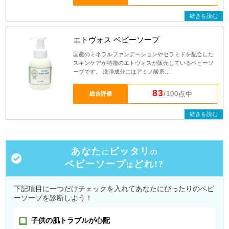
続きを読む
エトヴォス ベビーソープ
国産のミネラルファンデーションやセラミドを配合した
スキンケアが特徴のエトヴォスが販売しているベビーソ
ープです。 洗浄成分にはアミノ酸系…
83
総合評価
/100点中
続きを読む
あなた
ピッタリ
に
の
ベビーソープ
どれ!?
は
下記項目に一つだけチェックを入れてあなたにぴったりのベビ
ーソープを診断しよう！
子供の肌トラブルが心配