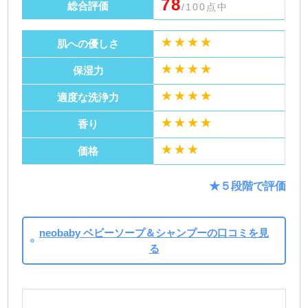
78
総合評価
/100点中
★★★★
肌への優しさ
★★★★
保湿力
★★★★
適度な洗浄力
★★★★
香り
★★★
価格
★５段階で評価
neobaby ベビーソープ＆シャンプーの口コミを見
る