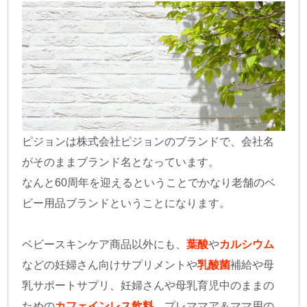
ピジョンは株式会社ピジョンのブランドで、会社名
がそのままブランド名となっています。
なんと60周年を迎えるということでかなり老舗のベ
ビー用品ブランドということになります。
ベビースキンケア商品以外にも、
葉酸
や
カルシウム
などの妊婦さん向けサプリメントや
乳酸菌
補給や母
乳サポートサプリ、妊婦さんや母乳育児中のままの
ための
カフェインレス飲料
、プレママア＆ママ用の