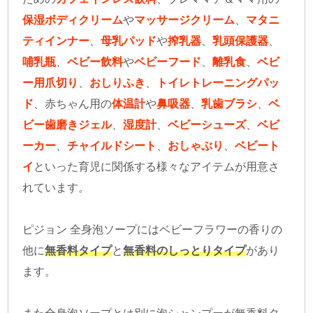
保湿ボディクリーム
や
マッサージクリーム
、
マタニ
ティインナー
、
母乳パッド
や
搾乳器
、
乳頭保護器
、
哺乳瓶
、
ベビー飲料
や
ベビーフード
、
離乳食
、
ベビ
ー用爪切り
、
おしりふき
、
トイレトレーニングパッ
ド
、赤ちゃん用の
体温計
や
鼻吸器
、
乳歯ブラシ
、
ベ
ビー歯磨きジェル
、
湿度計
、
ベビーシューズ
、
ベビ
ーカー
、
チャイルドシート
、
おしゃぶり
、
ベビート
イ
といった育児に関係する様々なアイテムが用意さ
れています。
ピジョン 全身泡ソープにはベビーフラワーの香りの
他に
無香料タイプ
と
無香料のしっとりタイプ
があり
ます。
また全身泡ソープとは別に泡シャンプーが無香料タ